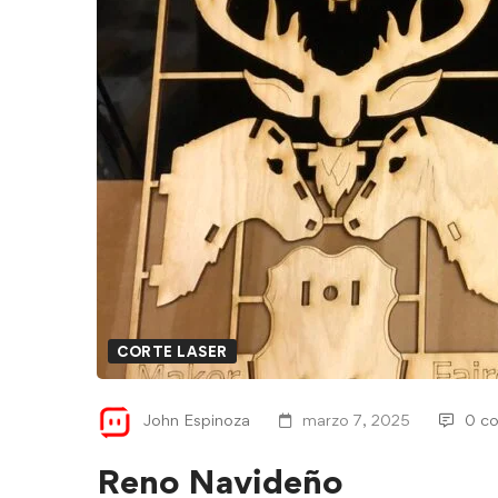
CORTE LASER
John Espinoza
marzo 7, 2025
0 co
Reno Navideño