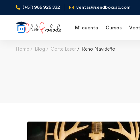
(+51) 985 925 332
ventas@sendboxsac.com
Mi cuenta
Cursos
Vect
Home
Blog
Corte Laser
Reno Navideño