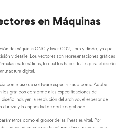
ectores en Máquinas
ración de máquinas CNC y láser CO2, fibra y diodo, ya que
isión y detalle. Los vectores son representaciones gráficas
rmulas matemáticas, lo cual los hace ideales para el diseño
nufactura digital.
icia con el uso de software especializado como Adobe
 los gráficos conforme a las especificaciones del
diseño incluyen la resolución del archivo, el espesor de
 la dureza y la capacidad de corte o grabado.
parámetros como el grosor de las líneas es vital. Por
idas adecuadamente por la máquina láser, mientras que