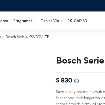
ores
Programas
Tablas Vip
RK-CAD 3D
s
Bosch Serie 4 KSV36VLEP
Bosch Seri
$
830
.00
Save energy and money with ou
keeps food fresh longer while 
shelves provide plenty of stor