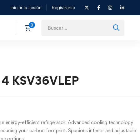
Iniciar la sesión
Registrarse
e 4 KSV36VLEP
r energy-efficient refrigerator. Advanced cooling technology
reducing your carbon footprint. Spacious interior and adjustable
age options.