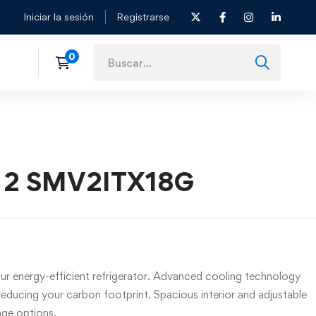
Iniciar la sesión
Registrarse
e 2 SMV2ITX18G
r energy-efficient refrigerator. Advanced cooling technology
reducing your carbon footprint. Spacious interior and adjustable
age options.