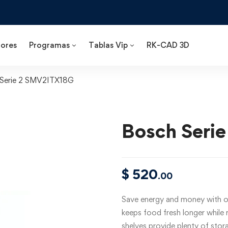
ores
Programas
Tablas Vip
RK-CAD 3D
Serie 2 SMV2ITX18G
Bosch Seri
$
520
.00
Save energy and money with ou
keeps food fresh longer while 
shelves provide plenty of stor