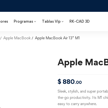
ores
Programas
Tablas Vip
RK-CAD 3D
Apple MacBook
Apple MacBook Air 13” M1
Apple MacB
$
880
.00
Sleek, stylish, and super port
the-go productivity. Its M1 chi
easy to carry anywhere.