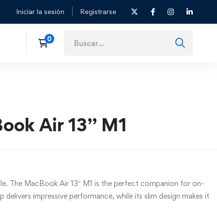
Iniciar la sesión
Registrarse
ook Air 13” M1
able. The MacBook Air 13″ M1 is the perfect companion for on-
p delivers impressive performance, while its slim design makes it