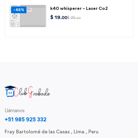
k40 whisperer – Laser Co2
-46%
$
19
$
35
.00
.00
Llámanos
+51 985 925 332
Fray Bartolomé de las Casas , Lima , Peru