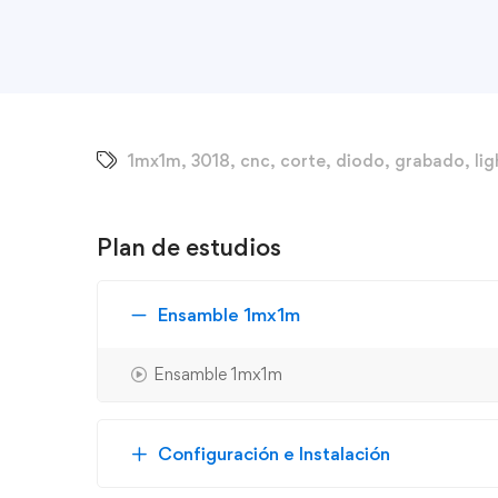
1mx1m
,
3018
,
cnc
,
corte
,
diodo
,
grabado
,
li
Plan de estudios
Ensamble 1mx1m
Ensamble 1mx1m
Configuración e Instalación