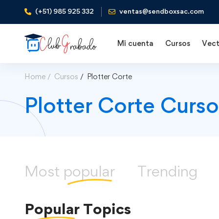
(+51) 985 925 332
ventas@sendboxsac.com
Mi cuenta
Cursos
Vect
Home
Cursos
Plotter Corte
Plotter Corte Curso
Most
popular
Trending
Popular
Topics