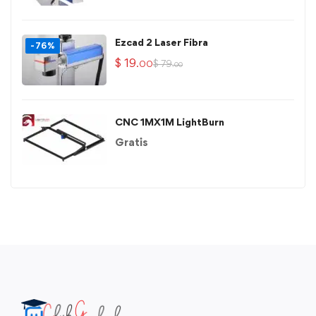
Ezcad 2 Laser Fibra
-76%
$
19
$
79
.00
.00
CNC 1MX1M LightBurn
Gratis