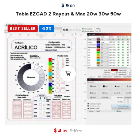
$
9
.00
Tabla EZCAD 2 Raycus & Max 20w 30w 50w
BEST SELLER
-50%
$
4
$
10
.99
.00