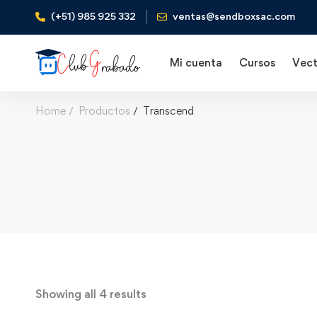
(+51) 985 925 332
ventas@sendboxsac.com
Mi cuenta
Cursos
Vect
Home
Productos
Transcend
Showing all 4 results