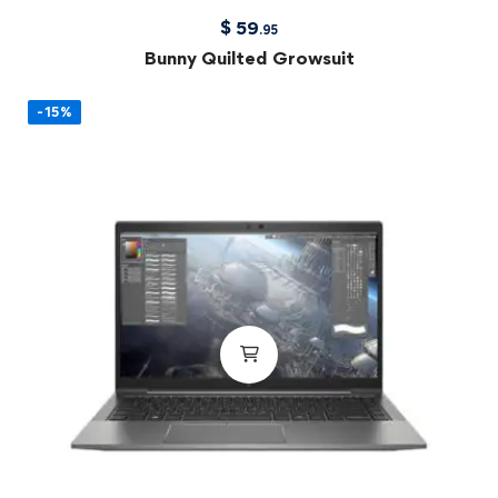
$
59
.95
Bunny Quilted Growsuit
-15%