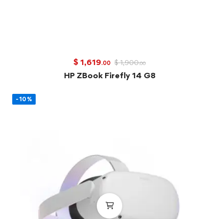
$
1,619
$
1,900
.00
.00
HP ZBook Firefly 14 G8
-10%