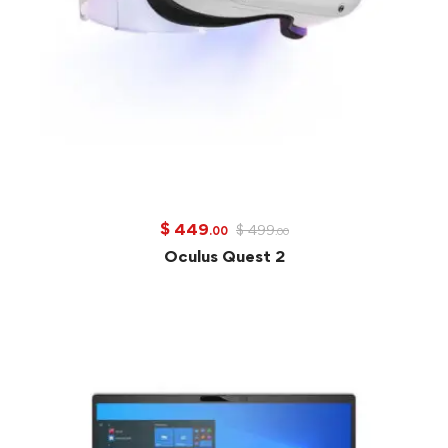
$
449
$
499
.00
.00
Oculus Quest 2