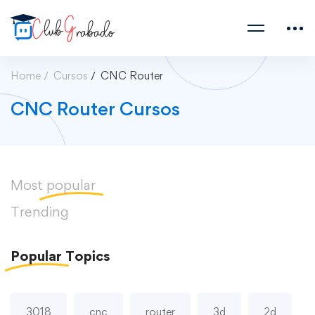
Home
Cursos
CNC Router
CNC Router Cursos
Most
popular
Trending
Popular
Topics
3018
cnc
router
3d
2d