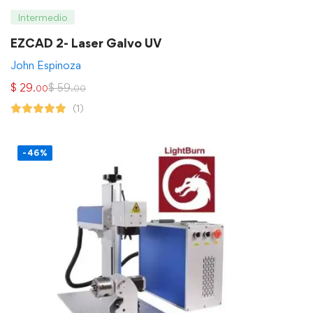
Intermedio
EZCAD 2- Laser Galvo UV
John Espinoza
$
29
$
59
.00
.00
(1)
-46%