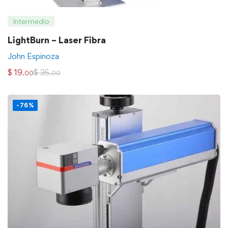
Intermedio
LightBurn – Laser Fibra
John Espinoza
$
19
$
35
.00
.00
-76%