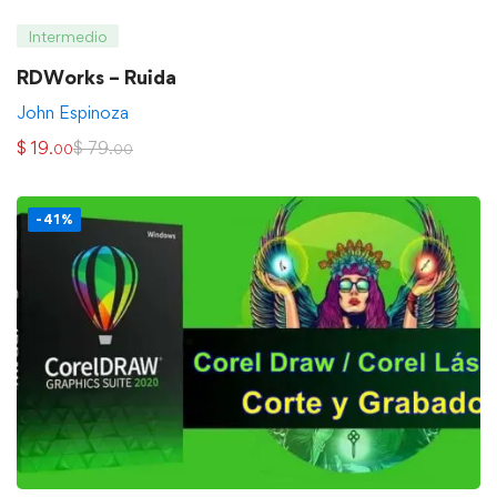
Intermedio
RDWorks – Ruida
John Espinoza
$
19
$
79
.00
.00
-41%