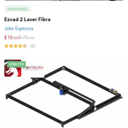
Intermedio
Ezcad 2 Laser Fibra
John Espinoza
$
19
$
79
.00
.00
(4)
GRATIS