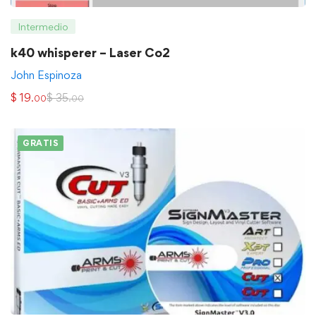
Intermedio
k40 whisperer – Laser Co2
John Espinoza
$
19
$
35
.00
.00
GRATIS